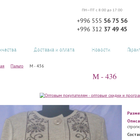
ПН—ПТ с 8:00 до 17:00
+996 555
56 75 56
+996 312
37 49 45
ичества
Доставка и оплата
Новости
Гаран
ная
Пальто
М - 436
М - 436
Разме
Описа
строги
Соста