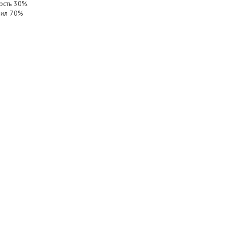
рсть 30%.
рил 70%