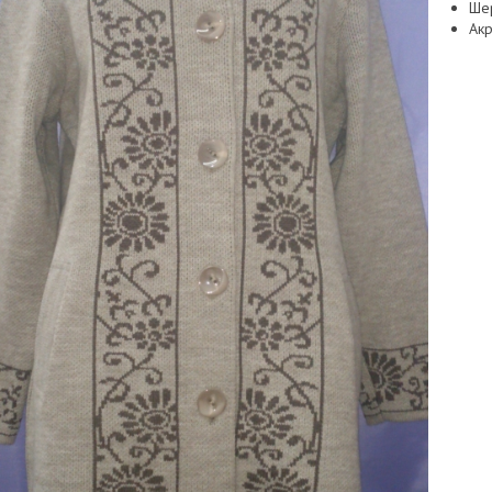
Ше
Ак