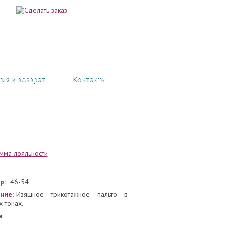
тия и возврат
Контакты
р:
46-54
ние:
Изящное трикотажное пальто в
х тонах.
в
: