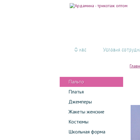
О нас
Условия сотрудн
Глав
Пальто
Платья
Джемперы
Жакеты женские
Костюмы
Школьная форма