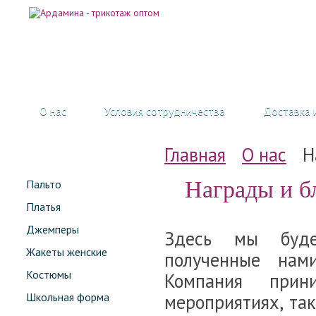
О нас
Условия сотрудничества
Доставка 
Главная
О нас
Н
Награды и б
Пальто
Платья
Джемперы
Здесь мы буде
Жакеты женские
полученные нам
Костюмы
Компания прин
Школьная форма
мероприятиях, та